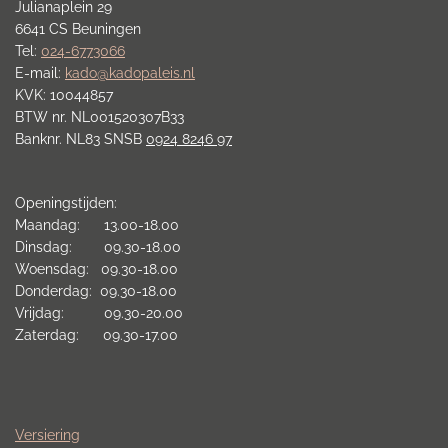
Julianaplein 29
6641 CS Beuningen
Tel:
024-6773066
E-mail:
kado@kadopaleis.nl
KVK: 10044857
BTW nr. NL001520307B33
Banknr. NL83 SNSB
0924 8246 97
Openingstijden:
Maandag: 13.00-18.00
Dinsdag: 09.30-18.00
Woensdag: 09.30-18.00
Donderdag: 09.30-18.00
Vrijdag: 09.30-20.00
Zaterdag: 09.30-17.00
Versiering