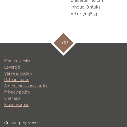
Diameter: 30 cm
Inhoud: 8 stuks
Art.nr. 7036531
TOP
Klantenservice
Levertijd
Verzendkosten
Retour sturen
Algemene voorwaarden
Privacy policy
Sitemap
Klavervierpas
Contactgegevens: