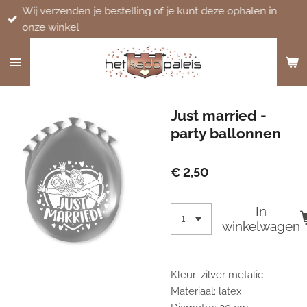
Wij verzenden je bestelling of je kunt deze ophalen in
Ga
onze winkel
direct
naar
de
hoofdinhoud
Just married -
party ballonnen
€ 2,50
In
winkelwagen
Kleur: zilver metalic
Materiaal: latex