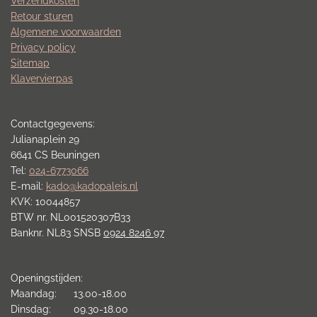
Verzendkosten
Retour sturen
Algemene voorwaarden
Privacy policy
Sitemap
Klavervierpas
Contactgegevens:
Julianaplein 29
6641 CS Beuningen
Tel:
024-6773066
E-mail:
kado@kadopaleis.nl
KVK: 10044857
BTW nr. NL001520307B33
Banknr. NL83 SNSB
0924 8246 97
Openingstijden:
Maandag: 13.00-18.00
Dinsdag: 09.30-18.00