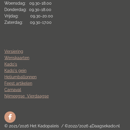
Woensdag: 09.30-18.00
Donderdag: 09.30-18.00
Vrijdag: 09.30-20.00
Zaterdag: 09.30-17.00
Versiering
Wenskaarten
Kado's
Kado's gein
Heliumballonnen
Feest artikelen
Carnaval
Nijmeegse
Vierdaagse
F
a
© 2021/2026 Het Kadopaleis / ©2022/2026 4Daagsekado.nl
c