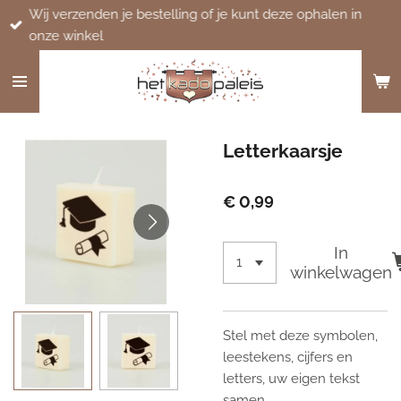
Wij verzenden je bestelling of je kunt deze ophalen in
Ga
onze winkel
direct
naar
de
hoofdinhoud
Letterkaarsje
€ 0,99
In
winkelwagen
Stel met deze symbolen,
leestekens, cijfers en
letters, uw eigen tekst
samen.