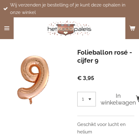
Wij verzenden je bestelling of je kunt deze ophalen in
Ga
onze winkel
direct
naar
de
hoofdinhoud
Folieballon rosé -
cijfer 9
€ 3,95
In
winkelwagen
Geschikt voor lucht en
helium