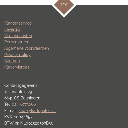
TOP
Klantenservice
Levertijd
Verzendkosten
Retour sturen
Algemene voorwaarden
Privacy policy
Sitemap
Klavervierpas
Contactgegevens:
Julianaplein 29
6641 CS Beuningen
Tel:
024-6773066
E-mail:
kado@kadopaleis.nl
KVK: 10044857
BTW nr. NL001520307B33