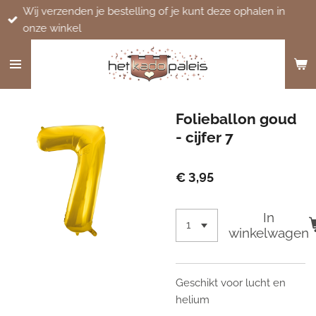
Wij verzenden je bestelling of je kunt deze ophalen in
Ga
onze winkel
direct
naar
de
hoofdinhoud
Folieballon goud
- cijfer 7
€ 3,95
In
winkelwagen
Geschikt voor lucht en
helium