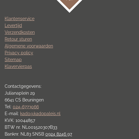
Klantenservice
Levertijd
Verzendkosten
Retour sturen
Algemene voorwaarden
Privacy policy
Sitemap
Klavervierpas
Contactgegevens:
Julianaplein 29
6641 CS Beuningen
Tel:
024-6773066
E-mail:
kado@kadopaleis.nl
KVK: 10044857
BTW nr. NL001520307B33
Banknr. NL83 SNSB
0924 8246 97