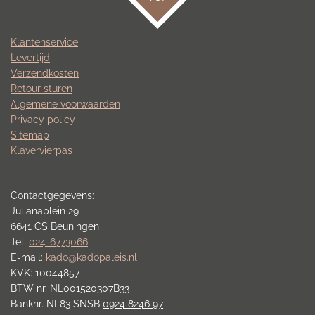
Klantenservice
Levertijd
Verzendkosten
Retour sturen
Algemene voorwaarden
Privacy policy
Sitemap
Klavervierpas
Contactgegevens:
Julianaplein 29
6641 CS Beuningen
Tel:
024-6773066
E-mail:
kado@kadopaleis.nl
KVK: 10044857
BTW nr. NL001520307B33
Banknr. NL83 SNSB
0924 8246 97