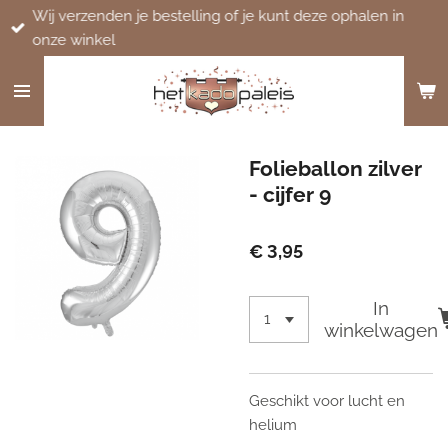
Wij verzenden je bestelling of je kunt deze ophalen in
Ga
onze winkel
direct
naar
de
hoofdinhoud
Folieballon zilver
- cijfer 9
€ 3,95
In
winkelwagen
Geschikt voor lucht en
helium