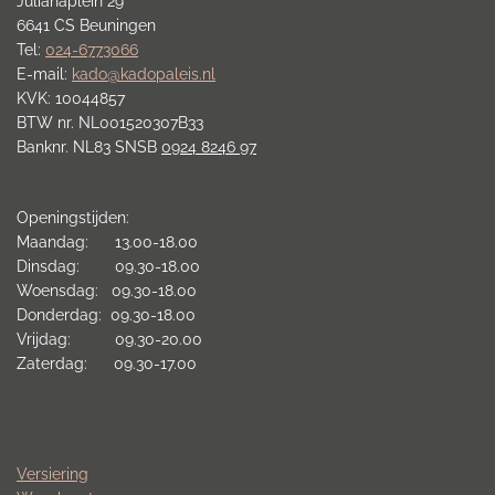
Julianaplein 29
6641 CS Beuningen
Tel:
024-6773066
E-mail:
kado@kadopaleis.nl
KVK: 10044857
BTW nr. NL001520307B33
Banknr. NL83 SNSB
0924 8246 97
Openingstijden:
Maandag: 13.00-18.00
Dinsdag: 09.30-18.00
Woensdag: 09.30-18.00
Donderdag: 09.30-18.00
Vrijdag: 09.30-20.00
Zaterdag: 09.30-17.00
Versiering