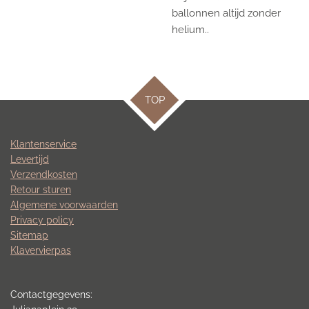
ballonnen altijd zonder
helium.
.
TOP
Klantenservice
Levertijd
Verzendkosten
Retour sturen
Algemene voorwaarden
Privacy policy
Sitemap
Klavervierpas
Contactgegevens: