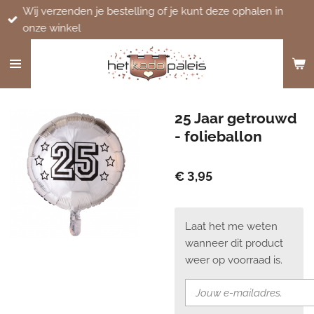
Wij verzenden je bestelling of je kunt deze ophalen in
Ga
onze winkel
direct
naar
de
hoofdinhoud
25 Jaar getrouwd
- folieballon
€ 3,95
Laat het me weten
wanneer dit product
weer op voorraad is.