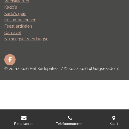
Wenskaarten
Kado's
Kado's gein
Heliumballonnen
Feest artikelen
Carnaval
Nijmeegse
Vierdaagse
F
a
© 2021/2026 Het Kadopaleis / ©2022/2026 4Daagsekado.nl
c
e
b
o
o
k
E-mailadres
Telefoonnummer
Kaart