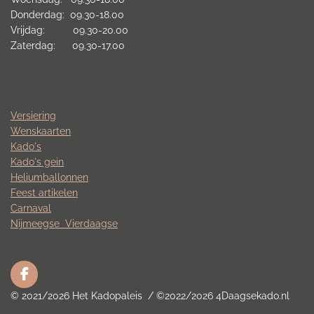
Donderdag: 09.30-18.00
Vrijdag: 09.30-20.00
Zaterdag: 09.30-17.00
Versiering
Wenskaarten
Kado's
Kado's gein
Heliumballonnen
Feest artikelen
Carnaval
Nijmeegse
Vierdaagse
F
a
© 2021/2026 Het Kadopaleis / ©2022/2026 4Daagsekado.nl
c