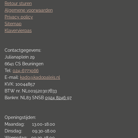
Retour sturen
Algemene voorwaarden
Privacy policy
Sitemap
Klavervierpas
Contactgegevens:
Julianaplein 29
6641 CS Beuningen
Tel:
024-6773066
E-mail:
kado@kadopaleis.nl
KVK: 10044857
BTW nr. NL001520307B33
Banknr. NL83 SNSB
0924 8246 97
Openingstijden:
Maandag: 13.00-18.00
Dinsdag: 09.30-18.00
Woensdag: 09.30-18.00