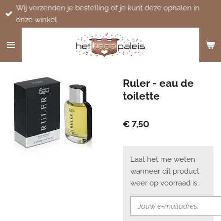
Wij verzenden je bestelling of je kunt deze ophalen in
Ga
onze winkel
direct
naar
de
hoofdinhoud
Ruler - eau de
toilette
€ 7,50
Laat het me weten
wanneer dit product
weer op voorraad is.