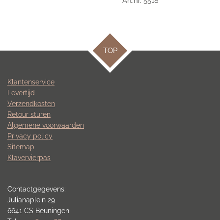
Art.nr. 5518
TOP
Klantenservice
Levertijd
Verzendkosten
Retour sturen
Algemene voorwaarden
Privacy policy
Sitemap
Klavervierpas
Contactgegevens:
Julianaplein 29
6641 CS Beuningen