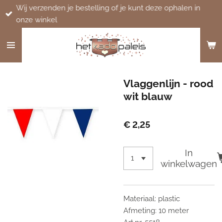
Wij verzenden je bestelling of je kunt deze ophalen in
Ga
onze winkel
direct
naar
de
hoofdinhoud
Vlaggenlijn - rood
wit blauw
€ 2,25
In
winkelwagen
Materiaal: plastic
Afmeting: 10 meter