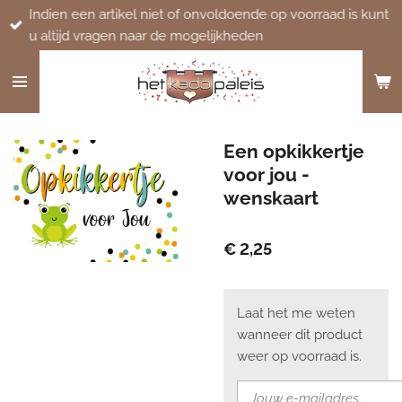
Indien een artikel niet of onvoldoende op voorraad is kunt
Ga
u altijd vragen naar de mogelijkheden
direct
naar
de
hoofdinhoud
Een opkikkertje
voor jou -
wenskaart
€ 2,25
Laat het me weten
wanneer dit product
weer op voorraad is.