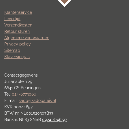
Klantenservice
Levertijd
Verzendkosten
Retour sturen
Algemene voorwaarden
Privacy policy
Sitemap
Klavervierpas
Contactgegevens:
Julianaplein 29
6641 CS Beuningen
Tel:
024-6773066
E-mail:
kado@kadopaleis.nl
KVK: 10044857
BTW nr. NL001520307B33
Banknr. NL83 SNSB
0924 8246 97