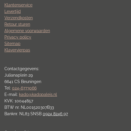
Klantenservice
Levertijd
Verzendkosten
Retour sturen
Algemene voorwaarden
Privacy policy
Sitemap
Klavervierpas
Contactgegevens:
Julianaplein 29
6641 CS Beuningen
Tel:
024-6773066
E-mail:
kado@kadopaleis.nl
KVK: 10044857
BTW nr. NL001520307B33
Banknr. NL83 SNSB
0924 8246 97