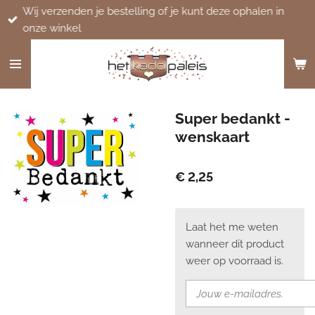
Wij verzenden je bestelling of je kunt deze ophalen in
Ga
onze winkel
direct
naar
de
hoofdinhoud
Super bedankt -
wenskaart
€ 2,25
Laat het me weten
wanneer dit product
weer op voorraad is.