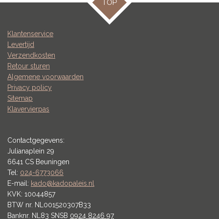
TOP
Klantenservice
Levertijd
Verzendkosten
Retour sturen
Algemene voorwaarden
Privacy policy
Sitemap
Klavervierpas
Contactgegevens:
Julianaplein 29
6641 CS Beuningen
Tel:
024-6773066
E-mail:
kado@kadopaleis.nl
KVK: 10044857
BTW nr. NL001520307B33
Banknr. NL83 SNSB
0924 8246 97