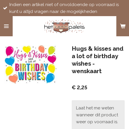
Indien een artikel niet of onvoldoende op voorraad is
Ga
kunt u altijd vragen naar de mogelijkheden
direct
naar
de
hoofdinhoud
Hugs & kisses and
a lot of birthday
wishes -
wenskaart
€ 2,25
Laat het me weten
wanneer dit product
weer op voorraad is.