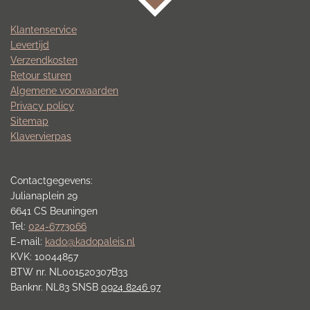
Klantenservice
Levertijd
Verzendkosten
Retour sturen
Algemene voorwaarden
Privacy policy
Sitemap
Klavervierpas
Contactgegevens:
Julianaplein 29
6641 CS Beuningen
Tel:
024-6773066
E-mail:
kado@kadopaleis.nl
KVK: 10044857
BTW nr. NL001520307B33
Banknr. NL83 SNSB
0924 8246 97