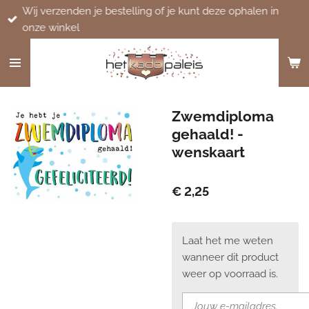
Wij verzenden je bestelling of je kunt deze ophalen in
Ga
onze winkel
direct
naar
de
hoofdinhoud
Zwemdiploma
gehaald! -
wenskaart
€ 2,25
Laat het me weten
wanneer dit product
weer op voorraad is.