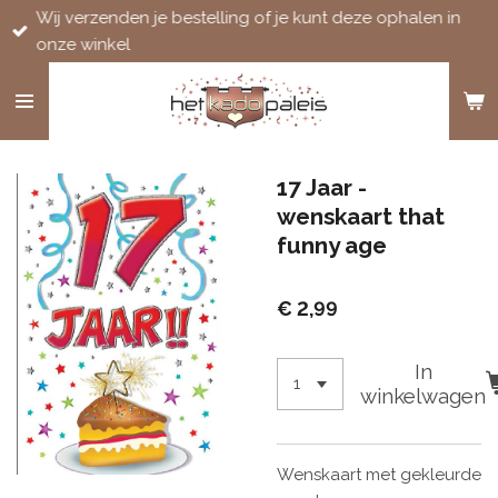
Wij verzenden je bestelling of je kunt deze ophalen in
Ga
onze winkel
direct
naar
de
hoofdinhoud
17 Jaar -
wenskaart that
funny age
€ 2,99
In
winkelwagen
Wenskaart met gekleurde