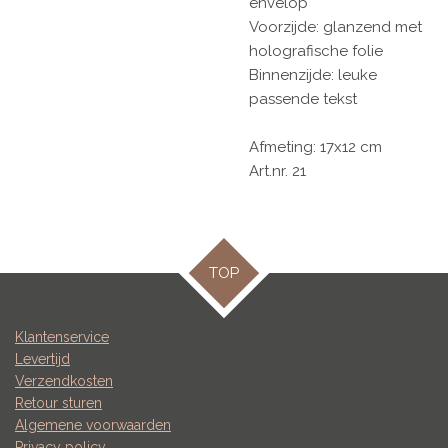
envelop
Voorzijde: glanzend met
holografische folie
Binnenzijde: leuke
passende tekst
Afmeting: 17x12 cm
Art.nr. 21
TOP
Klantenservice
Levertijd
Verzendkosten
Retour sturen
Algemene voorwaarden
Privacy policy