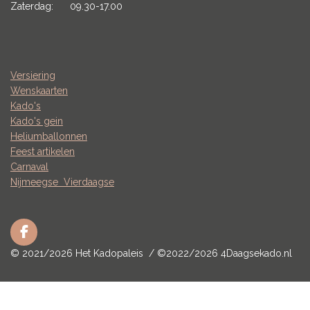
Zaterdag: 09.30-17.00
Versiering
Wenskaarten
Kado's
Kado's gein
Heliumballonnen
Feest artikelen
Carnaval
Nijmeegse
Vierdaagse
F
a
© 2021/2026 Het Kadopaleis / ©2022/2026 4Daagsekado.nl
c
e
b
o