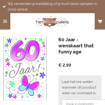
Wij verzenden je bestelling of je kunt deze ophalen in
Ga
onze winkel
direct
naar
de
hoofdinhoud
60 Jaar -
wenskaart that
funny age
€ 2,99
Laat het me weten
wanneer dit product
weer op voorraad is.