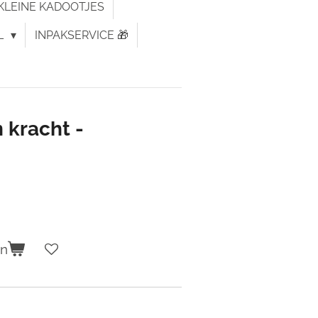
KLEINE KADOOTJES
L
INPAKSERVICE 🎁
 kracht -
en