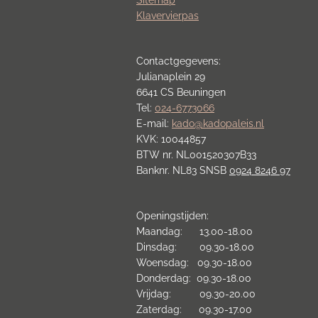
Klavervierpas
Contactgegevens:
Julianaplein 29
6641 CS Beuningen
Tel:
024-6773066
E-mail:
kado@kadopaleis.nl
KVK: 10044857
BTW nr. NL001520307B33
Banknr. NL83 SNSB
0924 8246 97
Openingstijden:
Maandag: 13.00-18.00
Dinsdag: 09.30-18.00
Woensdag: 09.30-18.00
Donderdag: 09.30-18.00
Vrijdag: 09.30-20.00
Zaterdag: 09.30-17.00