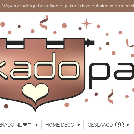
Wij verzenden je bestelling of je kunt deze ophalen in onze win
KADO.NL 🧡💚
HOME DECO
GESLAAGD 🇳🇱