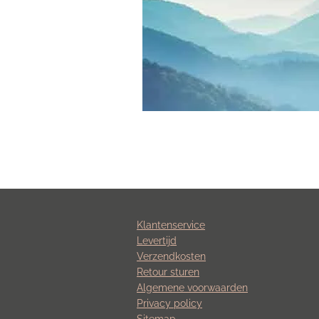
Klantenservice
Levertijd
Verzendkosten
Retour sturen
Algemene voorwaarden
Privacy policy
Sitemap