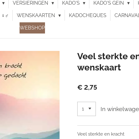
N
VERSIERINGEN
KADO'S
KADO'S GEIN
♀︎♂︎
WENSKAARTEN
KADOCHEQUES
CARNAVA
WEBSHOP
Veel sterkte en
wenskaart
€ 2,75
In winkelwag
Veel sterkte en kracht