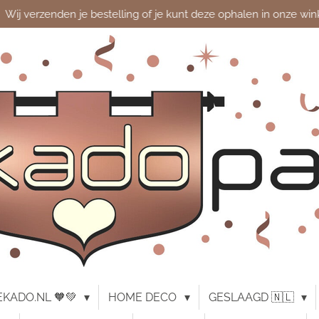
Wij verzenden je bestelling of je kunt deze ophalen in onze win
KADO.NL 🧡💚
HOME DECO
GESLAAGD 🇳🇱