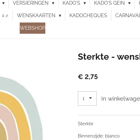
N
VERSIERINGEN
KADO'S
KADO'S GEIN
♀︎♂︎
WENSKAARTEN
KADOCHEQUES
CARNAVA
WEBSHOP
Sterkte - wens
€ 2,75
In winkelwag
Sterkte
Binnenzijde: blanco