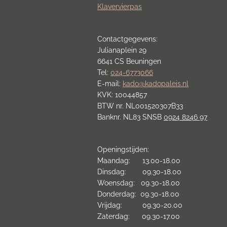
Klavervierpas
Contactgegevens:
Julianaplein 29
6641 CS Beuningen
Tel:
024-6773066
E-mail:
kado@kadopaleis.nl
KVK: 10044857
BTW nr. NL001520307B33
Banknr. NL83 SNSB
0924 8246 97
Openingstijden:
Maandag: 13.00-18.00
Dinsdag: 09.30-18.00
Woensdag: 09.30-18.00
Donderdag: 09.30-18.00
Vrijdag: 09.30-20.00
Zaterdag: 09.30-17.00