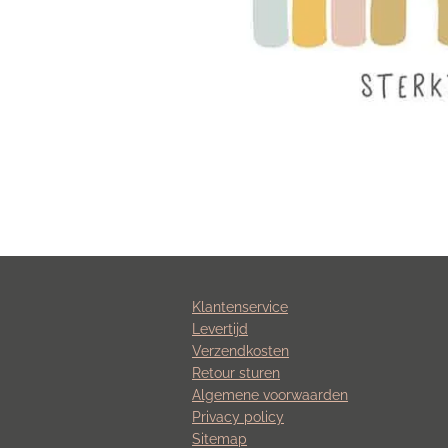
Klantenservice
Levertijd
Verzendkosten
Retour sturen
Algemene voorwaarden
Privacy policy
Sitemap