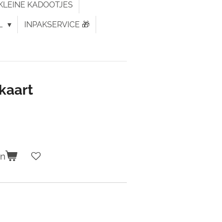
KLEINE KADOOTJES
L
INPAKSERVICE 🎁
kaart
en