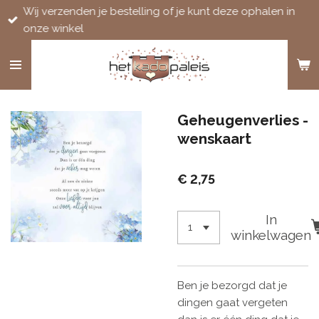
Wij verzenden je bestelling of je kunt deze ophalen in
Ga
onze winkel
direct
naar
de
hoofdinhoud
Geheugenverlies -
wenskaart
€ 2,75
In
winkelwagen
Ben je bezorgd dat je
dingen gaat vergeten