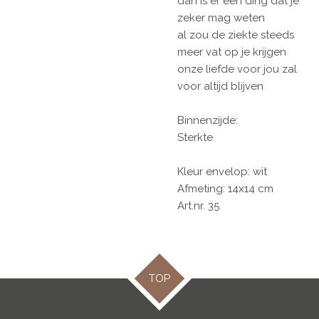
dan is er één ding dat je
zeker mag weten
al zou de ziekte steeds
meer vat op je krijgen
onze liefde voor jou zal
voor altijd blijven
Binnenzijde:
Sterkte
Kleur envelop: wit
Afmeting: 14x14 cm
Art.nr. 35
TOP