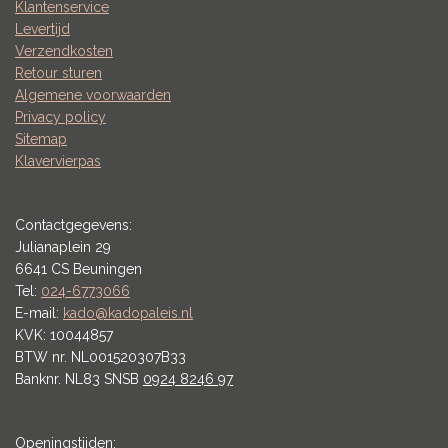
Klantenservice
Levertijd
Verzendkosten
Retour sturen
Algemene voorwaarden
Privacy policy
Sitemap
Klavervierpas
Contactgegevens:
Julianaplein 29
6641 CS Beuningen
Tel:
024-6773066
E-mail:
kado@kadopaleis.nl
KVK: 10044857
BTW nr. NL001520307B33
Banknr. NL83 SNSB
0924 8246 97
Openingstijden: