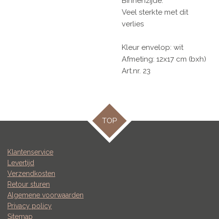
Binnenzijde:
Veel sterkte met dit
verlies
Kleur envelop: wit
Afmeting: 12x17 cm (bxh)
Art.nr. 23
TOP
Klantenservice
Levertijd
Verzendkosten
Retour sturen
Algemene voorwaarden
Privacy policy
Sitemap