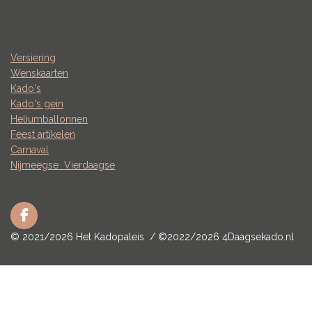
Versiering
Wenskaarten
Kado's
Kado's gein
Heliumballonnen
Feest artikelen
Carnaval
Nijmeegse
Vierdaagse
F
a
© 2021/2026 Het Kadopaleis / ©2022/2026 4Daagsekado.nl
c
e
b
o
o
k