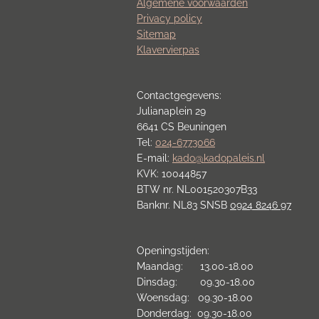
Algemene voorwaarden
Privacy policy
Sitemap
Klavervierpas
Contactgegevens:
Julianaplein 29
6641 CS Beuningen
Tel:
024-6773066
E-mail:
kado@kadopaleis.nl
KVK: 10044857
BTW nr. NL001520307B33
Banknr. NL83 SNSB
0924 8246 97
Openingstijden:
Maandag: 13.00-18.00
Dinsdag: 09.30-18.00
Woensdag: 09.30-18.00
Donderdag: 09.30-18.00