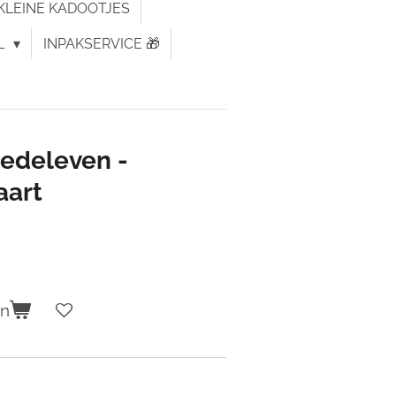
KLEINE KADOOTJES
L
INPAKSERVICE 🎁
edeleven -
aart
en