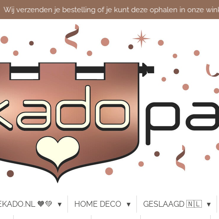
Wij verzenden je bestelling of je kunt deze ophalen in onze win
KADO.NL 🧡💚
HOME DECO
GESLAAGD 🇳🇱