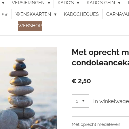
N
VERSIERINGEN
KADO'S
KADO'S GEIN
♀︎♂︎
WENSKAARTEN
KADOCHEQUES
CARNAVA
WEBSHOP
Met oprecht m
condoleancek
€ 2,50
In winkelwag
Met oprecht medeleven