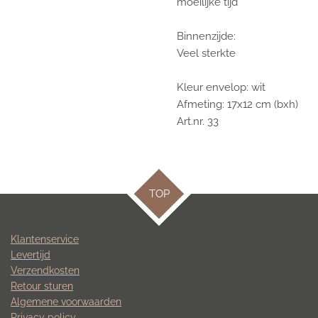
moeilijke tijd
Binnenzijde:
Veel sterkte
Kleur envelop: wit
Afmeting: 17x12 cm (bxh)
Art.nr. 33
TOP
Klantenservice
Levertijd
Verzendkosten
Retour sturen
Algemene voorwaarden
Privacy policy