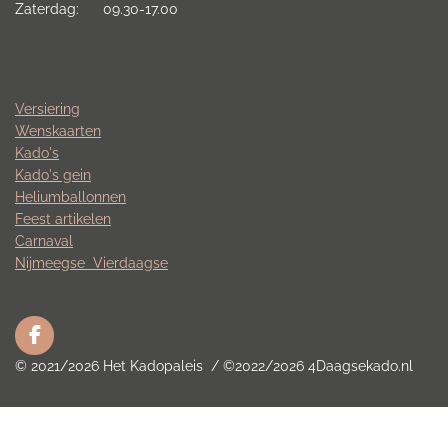
Zaterdag: 09.30-17.00
Versiering
Wenskaarten
Kado's
Kado's gein
Heliumballonnen
Feest artikelen
Carnaval
Nijmeegse
Vierdaagse
F
a
© 2021/2026 Het Kadopaleis / ©2022/2026 4Daagsekado.nl
c
e
b
o