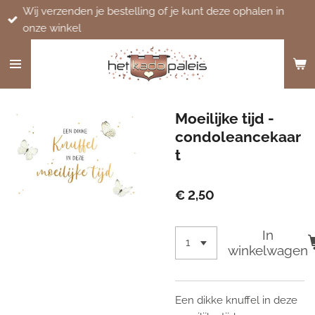
Wij verzenden je bestelling of je kunt deze ophalen in
Ga
onze winkel
direct
naar
de
hoofdinhoud
Moeilijke tijd -
condoleancekaar
t
€ 2,50
In
winkelwagen
Een dikke knuffel in deze