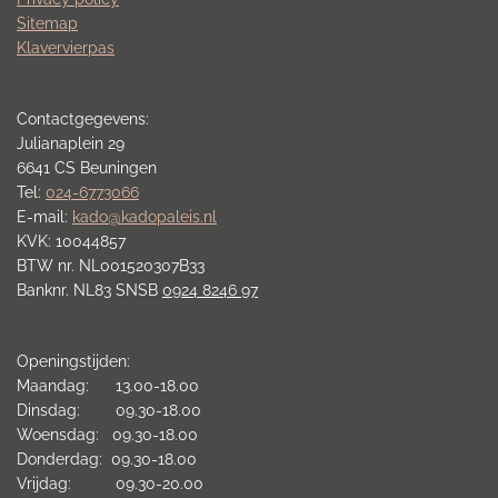
Sitemap
Klavervierpas
Contactgegevens:
Julianaplein 29
6641 CS Beuningen
Tel:
024-6773066
E-mail:
kado@kadopaleis.nl
KVK: 10044857
BTW nr. NL001520307B33
Banknr. NL83 SNSB
0924 8246 97
Openingstijden:
Maandag: 13.00-18.00
Dinsdag: 09.30-18.00
Woensdag: 09.30-18.00
Donderdag: 09.30-18.00
Vrijdag: 09.30-20.00