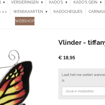
N
VERSIERINGEN
KADO'S
KADO'S GEIN
♀︎♂︎
WENSKAARTEN
KADOCHEQUES
CARNAV
WEBSHOP
Vlinder - tiff
€ 18,95
Laat het me weten wanne
is.