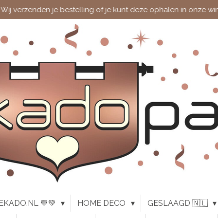
Wij verzenden je bestelling of je kunt deze ophalen in onze wi
EKADO.NL 🧡💚
HOME DECO
GESLAAGD 🇳🇱