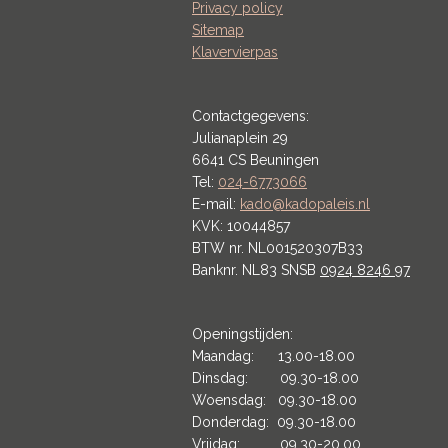
Privacy policy
Sitemap
Klavervierpas
Contactgegevens:
Julianaplein 29
6641 CS Beuningen
Tel:
024-6773066
E-mail:
kado@kadopaleis.nl
KVK: 10044857
BTW nr. NL001520307B33
Banknr. NL83 SNSB
0924 8246 97
Openingstijden:
Maandag: 13.00-18.00
Dinsdag: 09.30-18.00
Woensdag: 09.30-18.00
Donderdag: 09.30-18.00
Vrijdag: 09.30-20.00