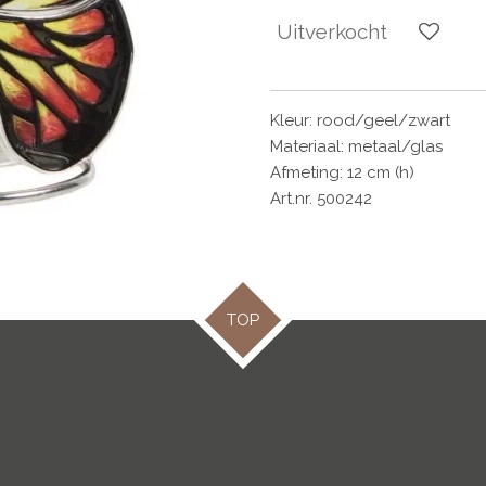
Uitverkocht
Kleur: rood/geel/zwart
Materiaal: metaal/glas
Afmeting: 12 cm (h)
Art.nr. 500242
TOP