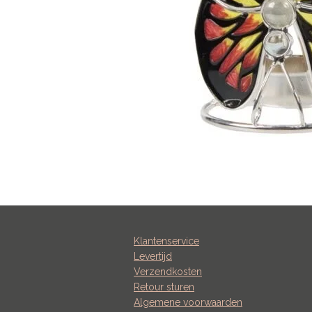
Klantenservice
Levertijd
Verzendkosten
Retour sturen
Algemene voorwaarden