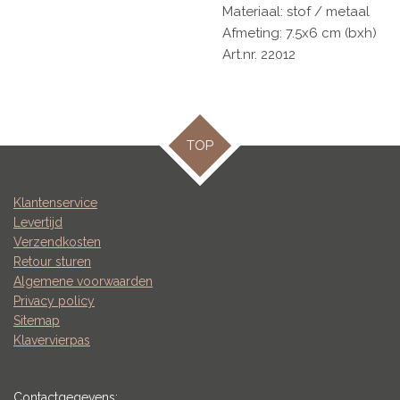
Materiaal: stof / metaal
Afmeting: 7.5x6 cm (bxh)
Art.nr. 22012
TOP
Klantenservice
Levertijd
Verzendkosten
Retour sturen
Algemene voorwaarden
Privacy policy
Sitemap
Klavervierpas
Contactgegevens: