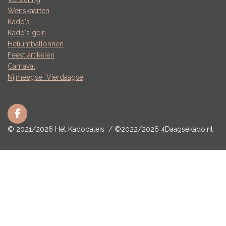
Wenskaarten
Kado's
Kado's gein
Heliumballonnen
Feest artikelen
Carnaval
Nijmeegse
Vierdaagse
F
a
© 2021/2026 Het Kadopaleis / ©2022/2026 4Daagsekado.nl
c
e
b
o
o
k