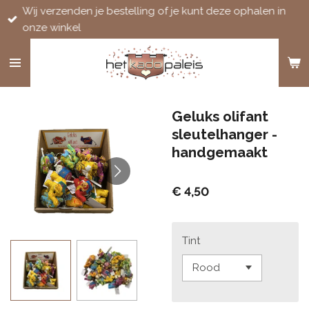
Wij verzenden je bestelling of je kunt deze ophalen in
Ga
onze winkel
direct
naar
de
hoofdinhoud
Geluks olifant
sleutelhanger -
handgemaakt
€ 4,50
Tint