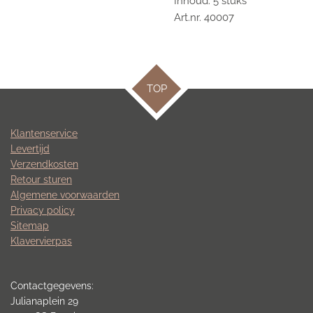
Inhoud: 5 stuks
Art.nr. 40007
TOP
Klantenservice
Levertijd
Verzendkosten
Retour sturen
Algemene voorwaarden
Privacy policy
Sitemap
Klavervierpas
Contactgegevens:
Julianaplein 29