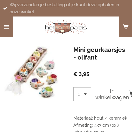
Wij verzenden je bestelling of je kunt deze ophalen in
Ga
onze winkel
direct
naar
de
hoofdinhoud
Mini geurkaarsjes
- olifant
€ 3,95
In
winkelwagen
Materiaal: hout / keramiek
Afmeting: 4x3 cm (bxl)