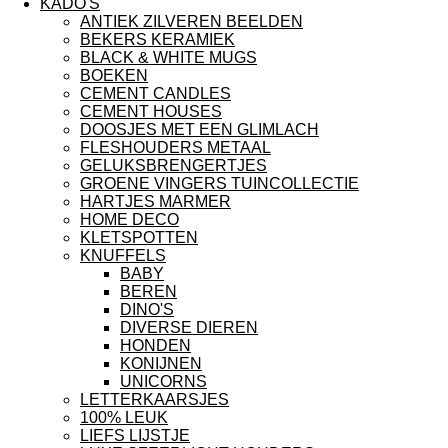
KADO'S
ANTIEK ZILVEREN BEELDEN
BEKERS KERAMIEK
BLACK & WHITE MUGS
BOEKEN
CEMENT CANDLES
CEMENT HOUSES
DOOSJES MET EEN GLIMLACH
FLESHOUDERS METAAL
GELUKSBRENGERTJES
GROENE VINGERS TUINCOLLECTIE
HARTJES MARMER
HOME DECO
KLETSPOTTEN
KNUFFELS
BABY
BEREN
DINO'S
DIVERSE DIEREN
HONDEN
KONIJNEN
UNICORNS
LETTERKAARSJES
100% LEUK
LIEFS LIJSTJE