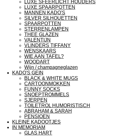
LUXE SFEERLICHT HOUDERS
LUXE SPAARPOTTEN
MANNEN KADO'S
SILVER SILHOUETTEN
SPAARPOTTEN
STERRENLAMPEN
THEE GLAZEN
VALENTIJN
VLINDERS TIFFANY
WENSKAARS
WIE AAN TAFEL?
WOODART
Wijn / champagneglazen
KADO'S GEIN
BLACK & WHITE MUGS
CARTOONMOKKEN
FUNNY SOCKS
SNOEPTROMMELS
SJERPEN
TOILETROL HUMORISTISCH
ABRAHAM & SARAH
PENSIOEN
KLEINE KADOOTJES
IN MEMORIAM
GLAS HART