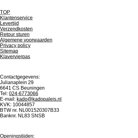
TOP
Klantenservice
Levertijd
Verzendkosten
Retour sturen
Algemene voorwaarden
Privacy policy
Sitemap
Klavervierpas
Contactgegevens:
Julianaplein 29
6641 CS Beuningen
Tel:
024-6773066
E-mail:
kado@kadopaleis.nl
KVK: 10044857
BTW nr. NL001520307B33
Banknr. NL83 SNSB
0924 8246 97
Openingstijden: