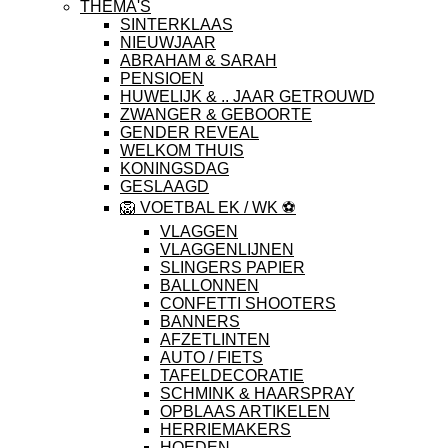
THEMA'S
SINTERKLAAS
NIEUWJAAR
ABRAHAM & SARAH
PENSIOEN
HUWELIJK & .. JAAR GETROUWD
ZWANGER & GEBOORTE
GENDER REVEAL
WELKOM THUIS
KONINGSDAG
GESLAAGD
🦁 VOETBAL EK / WK ⚽️
VLAGGEN
VLAGGENLIJNEN
SLINGERS PAPIER
BALLONNEN
CONFETTI SHOOTERS
BANNERS
AFZETLINTEN
AUTO / FIETS
TAFELDECORATIE
SCHMINK & HAARSPRAY
OPBLAAS ARTIKELEN
HERRIEMAKERS
HOEDEN