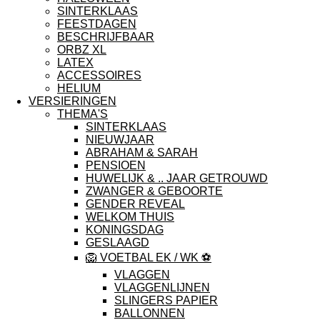
SINTERKLAAS
FEESTDAGEN
BESCHRIJFBAAR
ORBZ XL
LATEX
ACCESSOIRES
HELIUM
VERSIERINGEN
THEMA'S
SINTERKLAAS
NIEUWJAAR
ABRAHAM & SARAH
PENSIOEN
HUWELIJK & .. JAAR GETROUWD
ZWANGER & GEBOORTE
GENDER REVEAL
WELKOM THUIS
KONINGSDAG
GESLAAGD
🦁 VOETBAL EK / WK ⚽️
VLAGGEN
VLAGGENLIJNEN
SLINGERS PAPIER
BALLONNEN