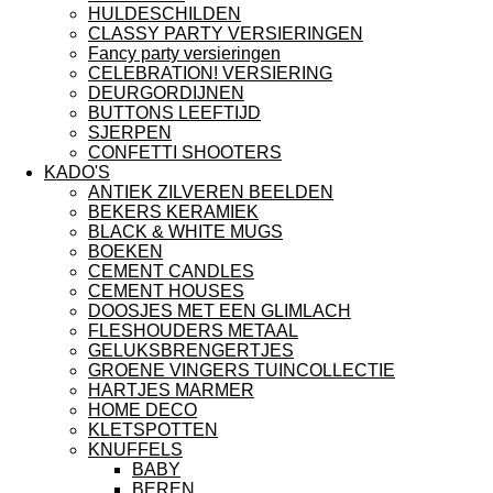
HULDESCHILDEN
CLASSY PARTY VERSIERINGEN
Fancy party versieringen
CELEBRATION! VERSIERING
DEURGORDIJNEN
BUTTONS LEEFTIJD
SJERPEN
CONFETTI SHOOTERS
KADO'S
ANTIEK ZILVEREN BEELDEN
BEKERS KERAMIEK
BLACK & WHITE MUGS
BOEKEN
CEMENT CANDLES
CEMENT HOUSES
DOOSJES MET EEN GLIMLACH
FLESHOUDERS METAAL
GELUKSBRENGERTJES
GROENE VINGERS TUINCOLLECTIE
HARTJES MARMER
HOME DECO
KLETSPOTTEN
KNUFFELS
BABY
BEREN