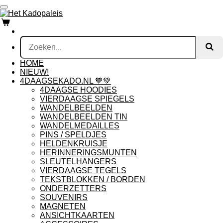
Ga
direct
naar
de
hoofdinhoud
HOME
NIEUW!
4DAAGSEKADO.NL 🧡💚
4DAAGSE HOODIES
VIERDAAGSE SPIEGELS
WANDELBEELDEN
WANDELBEELDEN TIN
WANDELMEDAILLES
PINS / SPELDJES
HELDENKRUISJE
HERINNERINGSMUNTEN
SLEUTELHANGERS
VIERDAAGSE TEGELS
TEKSTBLOKKEN / BORDEN
ONDERZETTERS
SOUVENIRS
MAGNETEN
ANSICHTKAARTEN