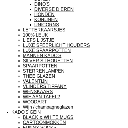
DINO'S
DIVERSE DIEREN
HONDEN
KONIJNEN
UNICORNS
LETTERKAARSJES
100% LEUK
LIEFS LIJSTJE
LUXE SFEERLICHT HOUDERS
LUXE SPAARPOTTEN
MANNEN KADO'S
SILVER SILHOUETTEN
SPAARPOTTEN
STERRENLAMPEN
THEE GLAZEN
VALENTIJN
VLINDERS TIFFANY
WENSKAARS
WIE AAN TAFEL?
WOODART
Wijn / champagneglazen
KADO'S GEIN
BLACK & WHITE MUGS
CARTOONMOKKEN
FUNNY SOCKS