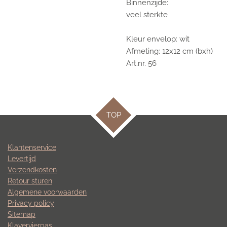
Binnenzijde:
veel sterkte
Kleur envelop: wit
Afmeting: 12x12 cm (bxh)
Art.nr. 56
TOP
Klantenservice
Levertijd
Verzendkosten
Retour sturen
Algemene voorwaarden
Privacy policy
Sitemap
Klavervierpas