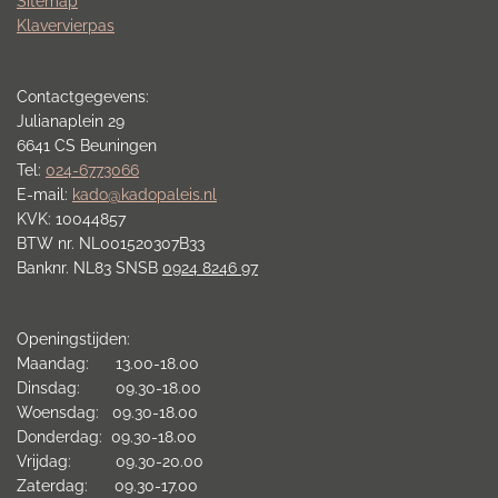
Sitemap
Klavervierpas
Contactgegevens:
Julianaplein 29
6641 CS Beuningen
Tel:
024-6773066
E-mail:
kado@kadopaleis.nl
KVK: 10044857
BTW nr. NL001520307B33
Banknr. NL83 SNSB
0924 8246 97
Openingstijden:
Maandag: 13.00-18.00
Dinsdag: 09.30-18.00
Woensdag: 09.30-18.00
Donderdag: 09.30-18.00
Vrijdag: 09.30-20.00
Zaterdag: 09.30-17.00