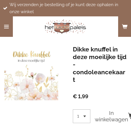
Wij verzenden je bestelling of je kunt deze ophalen in
Ga
onze winkel
direct
naar
de
hoofdinhoud
Dikke knuffel in
deze moeilijke tijd
-
condoleancekaar
t
€ 1,99
In
winkelwagen