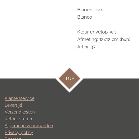
Binnenzijde:
Blanco
Kleur envelop: wit
Afmeting: 12x12 cm (bxh)
Art.nr. 37
TOP
Klantenservice
Levertijd
Verzendkosten
Retour sturen
Algemene voorwaarden
Privacy policy