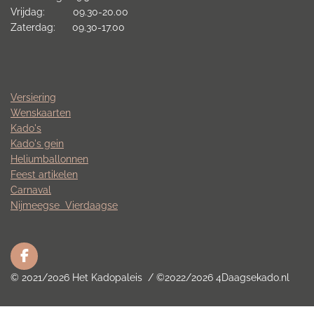
Vrijdag: 09.30-20.00
Zaterdag: 09.30-17.00
Versiering
Wenskaarten
Kado's
Kado's gein
Heliumballonnen
Feest artikelen
Carnaval
Nijmeegse
Vierdaagse
F
a
© 2021/2026 Het Kadopaleis / ©2022/2026 4Daagsekado.nl
c
e
b