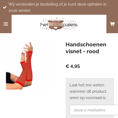
Wij verzenden je bestelling of je kunt deze ophalen in
Ga
onze winkel
direct
naar
de
hoofdinhoud
Handschoenen
visnet - rood
€ 4,95
Laat het me weten
wanneer dit product
weer op voorraad is.