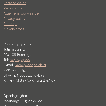
Verzendkosten
Retour sturen
Algemene voorwaarden
Privacy policy
Sitemap
Klavervierpas
Contactgegevens:
Julianaplein 29
6641 CS Beuningen
Tel:
024-6773066
E-mail:
kado@kadopaleis.nl
KVK: 10044857
BTW nr. NL001520307B33
Banknr. NL83 SNSB
0924 8246 97
Openingstijden:
Maandag: 13.00-18.00