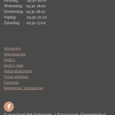
Dinsdag: 09.30-18.00
Woensdag: 09.30-18.00
Donderdag: 09.30-18.00
Vrijdag: 09.30-20.00
Zaterdag: 09.30-17.00
Versiering
Wenskaarten
Kado's
Kado's gein
Heliumballonnen
Feest artikelen
Carnaval
Nijmeegse
Vierdaagse
F
a
© 2021/2026 Het Kadopaleis / ©2022/2026 4Daagsekado.nl