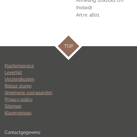
Afmeting: 20x20x2 cm
(hxbxd)
Art.nr. 4601
TOP
Klantenservice
Levertijd
Verzendkosten
Retour sturen
Algemene voorwaarden
Privacy policy
Sitemap
Klavervierpas
Contactgegevens: