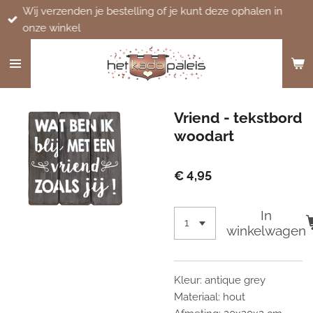
Wij verzenden je bestelling of je kunt deze ophalen in
Ga
onze winkel
direct
naar
de
hoofdinhoud
Vriend - tekstbord
woodart
€ 4,95
In
winkelwagen
Kleur: antique grey
Materiaal: hout