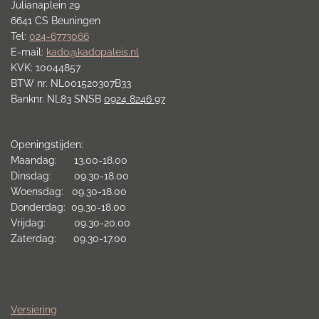
Julianaplein 29
6641 CS Beuningen
Tel:
024-6773066
E-mail:
kado@kadopaleis.nl
KVK: 10044857
BTW nr. NL001520307B33
Banknr. NL83 SNSB
0924 8246 97
Openingstijden:
Maandag: 13.00-18.00
Dinsdag: 09.30-18.00
Woensdag: 09.30-18.00
Donderdag: 09.30-18.00
Vrijdag: 09.30-20.00
Zaterdag: 09.30-17.00
Versiering