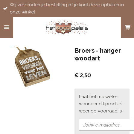
Wij verzenden je bestelling of je kunt deze ophalen in
Ga
onze winkel
direct
naar
de
hoofdinhoud
Broers - hanger
woodart
€ 2,50
Laat het me weten
wanneer dit product
weer op voorraad is.