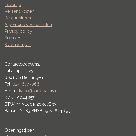
Levertijd
Verzendkosten
Retour sturen
Algemene voorwaarden
Privacy policy
Sitemap
Klavervierpas
Contactgegevens:
Julianaplein 29
6641 CS Beuningen
Tel:
024-6773066
E-mail:
kado@kadopaleis.nl
KVK: 10044857
BTW nr. NL001520307B33
Banknr. NL83 SNSB
0924 8246 97
Openingstijden: