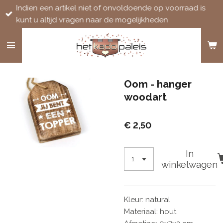
Indien een artikel niet of onvoldoende op voorraad is
Ga
kunt u altijd vragen naar de mogelijkheden
direct
naar
de
hoofdinhoud
Oom - hanger
woodart
€ 2,50
In
winkelwagen
Kleur: natural
Materiaal: hout