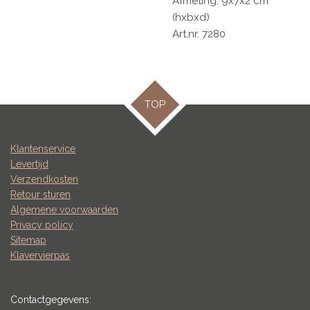
Afmeting: 9x7x2 cm
(hxbxd)
Art.nr. 7280
TOP
Klantenservice
Levertijd
Verzendkosten
Retour sturen
Algemene voorwaarden
Privacy policy
Sitemap
Klavervierpas
Contactgegevens: