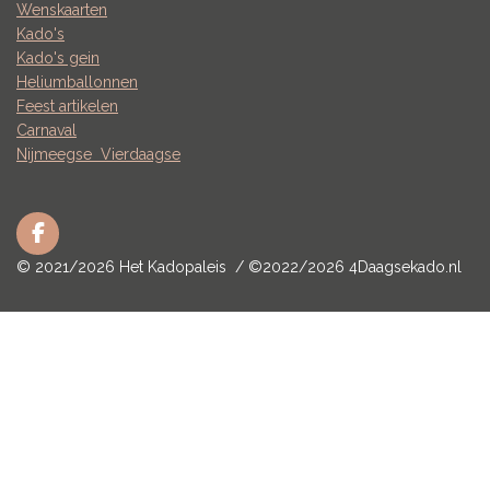
Wenskaarten
Kado's
Kado's gein
Heliumballonnen
Feest artikelen
Carnaval
Nijmeegse
Vierdaagse
F
a
© 2021/2026 Het Kadopaleis / ©2022/2026 4Daagsekado.nl
c
e
b
o
o
k