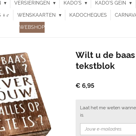
N
VERSIERINGEN
KADO'S
KADO'S GEIN
♀︎♂︎
WENSKAARTEN
KADOCHEQUES
CARNAV
WEBSHOP
Wilt u de baas
tekstblok
€ 6,95
Laat het me weten wanne
is.