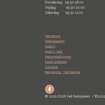
Donderdag: 09.30-18.00
Vrijdag: 09.30-20.00
Zaterdag: 09.30-17.00
Versiering
Wenskaarten
Kado's
Kado's gein
Heliumballonnen
Feest artikelen
Carnaval
Nijmeegse
Vierdaagse
F
a
© 2021/2026 Het Kadopaleis / ©202
c
e