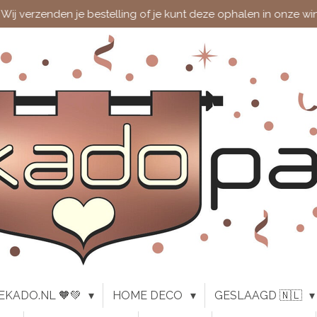
Wij verzenden je bestelling of je kunt deze ophalen in onze wi
EKADO.NL 🧡💚
HOME DECO
GESLAAGD 🇳🇱