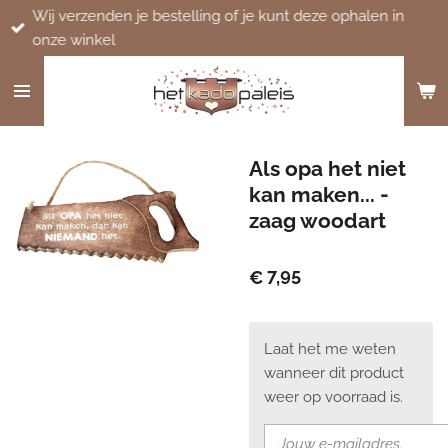
Wij verzenden je bestelling of je kunt deze ophalen in
Ga
onze winkel
direct
naar
de
hoofdinhoud
Als opa het niet
kan maken... -
zaag woodart
€ 7,95
Laat het me weten
wanneer dit product
weer op voorraad is.