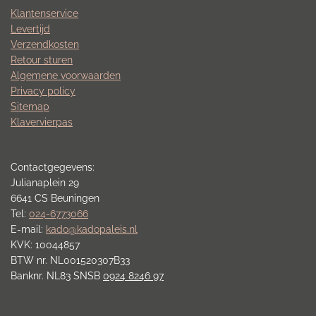
Klantenservice
Levertijd
Verzendkosten
Retour sturen
Algemene voorwaarden
Privacy policy
Sitemap
Klavervierpas
Contactgegevens:
Julianaplein 29
6641 CS Beuningen
Tel:
024-6773066
E-mail:
kado@kadopaleis.nl
KVK: 10044857
BTW nr. NL001520307B33
Banknr. NL83 SNSB
0924 8246 97