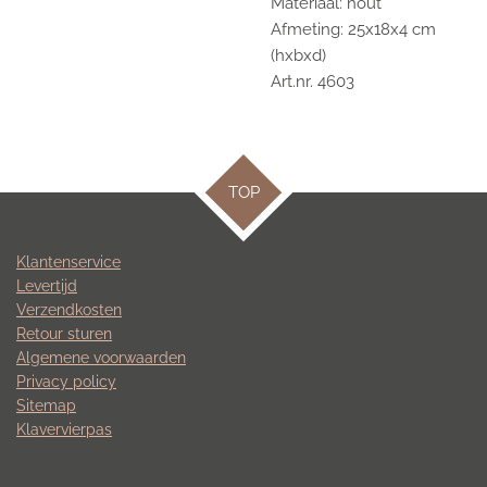
Materiaal: hout
Afmeting: 25x18x4 cm
(hxbxd)
Art.nr. 4603
TOP
Klantenservice
Levertijd
Verzendkosten
Retour sturen
Algemene voorwaarden
Privacy policy
Sitemap
Klavervierpas