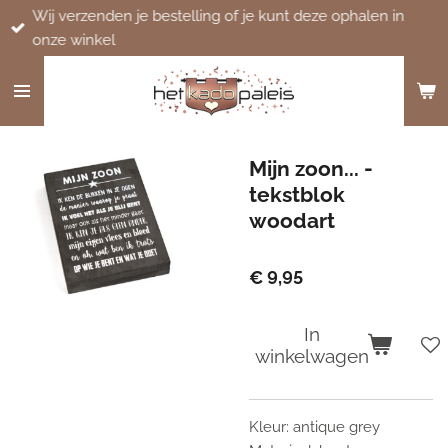
Wij verzenden je bestelling of je kunt deze ophalen in
Ga
onze winkel
direct
naar
de
hoofdinhoud
Mijn zoon... -
tekstblok
woodart
€ 9,95
In
winkelwagen
Kleur: antique grey