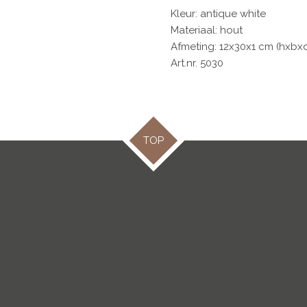
Kleur: antique white
Materiaal: hout
Afmeting: 12x30x1 cm (hxbx
Art.nr. 5030
TOP