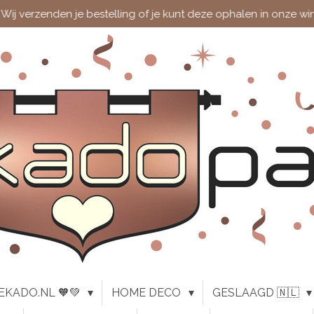
Wij verzenden je bestelling of je kunt deze ophalen in onze wi
EKADO.NL 🧡💚
HOME DECO
GESLAAGD 🇳🇱