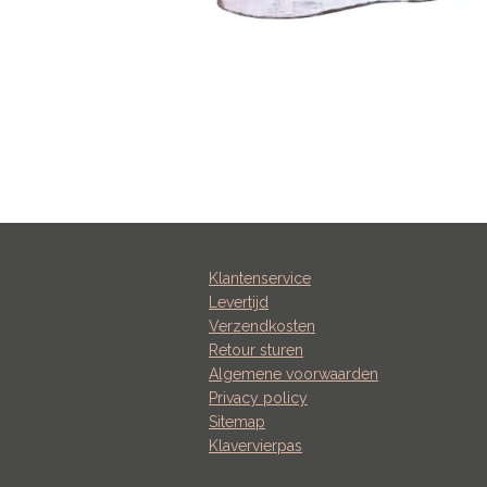
Klantenservice
Levertijd
Verzendkosten
Retour sturen
Algemene voorwaarden
Privacy policy
Sitemap
Klavervierpas