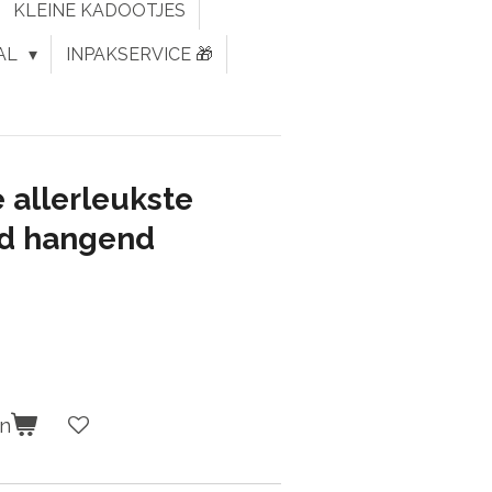
KLEINE KADOOTJES
AL
INPAKSERVICE 🎁
 allerleukste
rd hangend
en