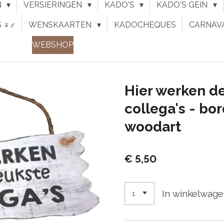
N
VERSIERINGEN
KADO'S
KADO'S GEIN
♀︎♂︎
WENSKAARTEN
KADOCHEQUES
CARNAV
WEBSHOP
Hier werken de
collega's - bo
woodart
€ 5,50
In winkelwag