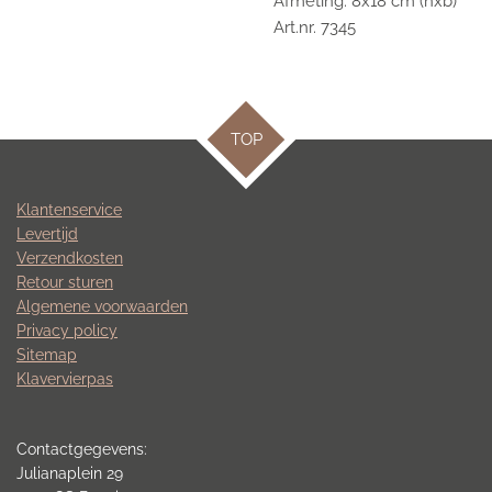
Afmeting: 8x18 cm (hxb)
Art.nr. 7345
TOP
Klantenservice
Levertijd
Verzendkosten
Retour sturen
Algemene voorwaarden
Privacy policy
Sitemap
Klavervierpas
Contactgegevens:
Julianaplein 29