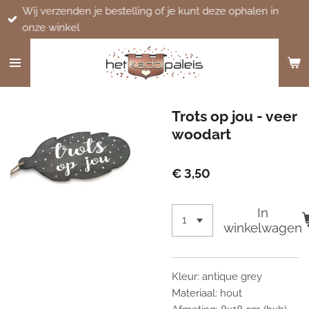
Wij verzenden je bestelling of je kunt deze ophalen in
Ga
onze winkel
direct
naar
de
hoofdinhoud
Trots op jou - veer
woodart
€ 3,50
In
winkelwagen
Kleur: antique grey
Materiaal: hout