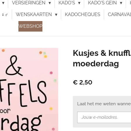
N
VERSIERINGEN
KADO'S
KADO'S GEIN
♀︎♂︎
WENSKAARTEN
KADOCHEQUES
CARNAVA
WEBSHOP
Kusjes & knuff
moederdag
€ 2,50
Laat het me weten wanneer