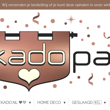
Wij verzenden je bestelling of je kunt deze ophalen in onze win
KADO.NL 🧡💚
HOME DECO
GESLAAGD 🇳🇱