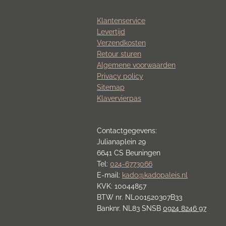
Klantenservice
Levertijd
Verzendkosten
Retour sturen
Algemene voorwaarden
Privacy policy
Sitemap
Klavervierpas
Contactgegevens:
Julianaplein 29
6641 CS Beuningen
Tel:
024-6773066
E-mail:
kado@kadopaleis.nl
KVK: 10044857
BTW nr. NL001520307B33
Banknr. NL83 SNSB
0924 8246 97