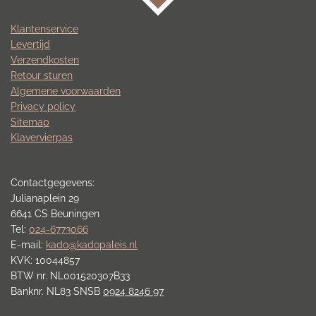
Klantenservice
Levertijd
Verzendkosten
Retour sturen
Algemene voorwaarden
Privacy policy
Sitemap
Klavervierpas
Contactgegevens:
Julianaplein 29
6641 CS Beuningen
Tel:
024-6773066
E-mail:
kado@kadopaleis.nl
KVK: 10044857
BTW nr. NL001520307B33
Banknr. NL83 SNSB
0924 8246 97