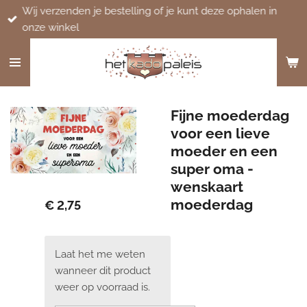
Wij verzenden je bestelling of je kunt deze ophalen in
Ga
onze winkel
direct
naar
de
hoofdinhoud
Fijne moederdag
voor een lieve
moeder en een
super oma -
wenskaart
moederdag
€ 2,75
Laat het me weten
wanneer dit product
weer op voorraad is.