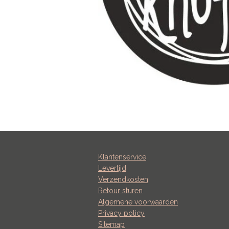
Klantenservice
Levertijd
Verzendkosten
Retour sturen
Algemene voorwaarden
Privacy policy
Sitemap