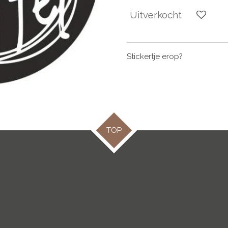
Uitverkocht
Stickertje erop?
TOP