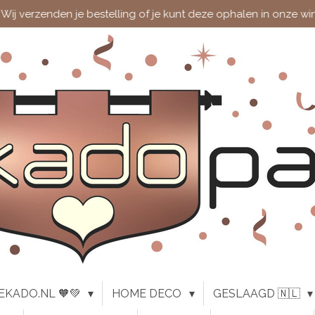
Wij verzenden je bestelling of je kunt deze ophalen in onze wi
EKADO.NL 🧡💚
HOME DECO
GESLAAGD 🇳🇱