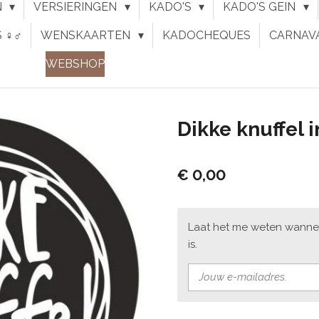
N
VERSIERINGEN
KADO'S
KADO'S GEIN
♀︎♂︎
WENSKAARTEN
KADOCHEQUES
CARNAV
WEBSHOP
Dikke knuffel 
€ 0,00
Laat het me weten wanne
is.