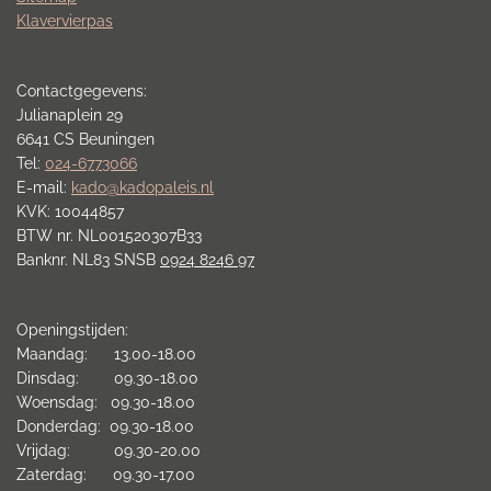
Klavervierpas
Contactgegevens:
Julianaplein 29
6641 CS Beuningen
Tel:
024-6773066
E-mail:
kado@kadopaleis.nl
KVK: 10044857
BTW nr. NL001520307B33
Banknr. NL83 SNSB
0924 8246 97
Openingstijden:
Maandag: 13.00-18.00
Dinsdag: 09.30-18.00
Woensdag: 09.30-18.00
Donderdag: 09.30-18.00
Vrijdag: 09.30-20.00
Zaterdag: 09.30-17.00