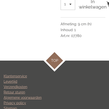
In
winkelwagen
Afmeting: 9 cm (h)
Inhoud: 1
Art.nr. 07780
TOP
Klantenservice
Levertijd
Verzendkosten
Retour sturen
Algemene voorwaarden
Privacy policy
Sitemap