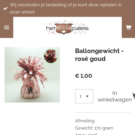
Wij verzenden je bestelling of je kunt deze ophalen in
Ga
onze winkel
direct
naar
de
hoofdinhoud
Ballongewicht -
rosé goud
€ 1,00
In
winkelwagen
Afmeting:
Gewicht: 170 gram