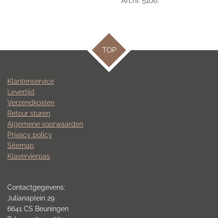
Art.nr. 5106
TOP
Klantenservice
Levertijd
Verzendkosten
Retour sturen
Algemene voorwaarden
Privacy policy
Sitemap
Klavervierpas
Contactgegevens:
Julianaplein 29
6641 CS Beuningen