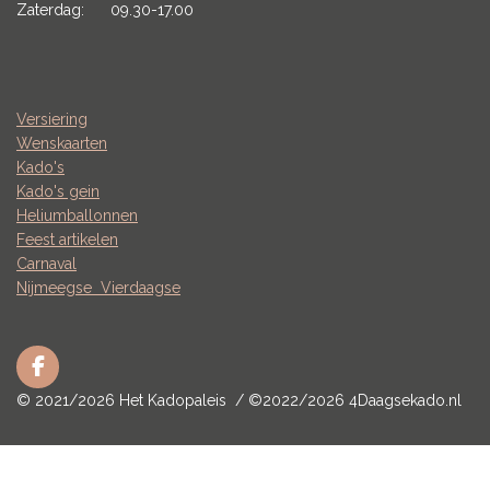
Zaterdag: 09.30-17.00
Versiering
Wenskaarten
Kado's
Kado's gein
Heliumballonnen
Feest artikelen
Carnaval
Nijmeegse
Vierdaagse
F
a
© 2021/2026 Het Kadopaleis / ©2022/2026 4Daagsekado.nl
c
e
b
o