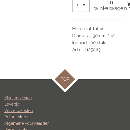
In
winkelwagen
Materiaal: latex
Diameter: 30 cm / 12"
Inhoud: 100 stuks
Art.nr. 1125063
TOP
Klantenservice
Levertijd
Verzendkosten
Retour sturen
Algemene voorwaarden
Privacy policy