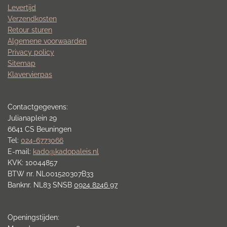
Levertijd
Verzendkosten
Retour sturen
Algemene voorwaarden
Privacy policy
Sitemap
Klavervierpas
Contactgegevens:
Julianaplein 29
6641 CS Beuningen
Tel:
024-6773066
E-mail:
kado@kadopaleis.nl
KVK: 10044857
BTW nr. NL001520307B33
Banknr. NL83 SNSB
0924 8246 97
Openingstijden: