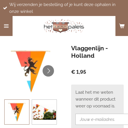
Wij verzenden je bestelling of je kunt deze ophalen in
Ga
onze winkel
direct
naar
de
hoofdinhoud
Vlaggenlijn -
Holland
€ 1,95
Laat het me weten
wanneer dit product
weer op voorraad is.