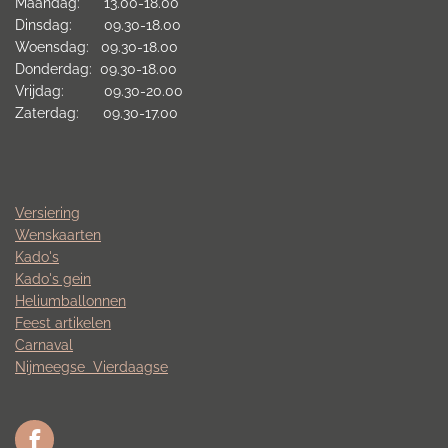
Maandag: 13.00-18.00
Dinsdag: 09.30-18.00
Woensdag: 09.30-18.00
Donderdag: 09.30-18.00
Vrijdag: 09.30-20.00
Zaterdag: 09.30-17.00
Versiering
Wenskaarten
Kado's
Kado's gein
Heliumballonnen
Feest artikelen
Carnaval
Nijmeegse
Vierdaagse
F