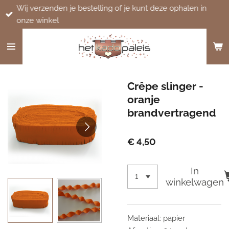
Wij verzenden je bestelling of je kunt deze ophalen in
Ga
onze winkel
direct
naar
de
hoofdinhoud
Crêpe slinger -
oranje
brandvertragend
€ 4,50
In
winkelwagen
Materiaal: papier