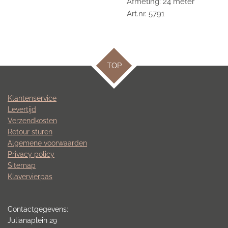
Afmeting: 24 meter
Art.nr. 5791
TOP
Klantenservice
Levertijd
Verzendkosten
Retour sturen
Algemene voorwaarden
Privacy policy
Sitemap
Klavervierpas
Contactgegevens:
Julianaplein 29