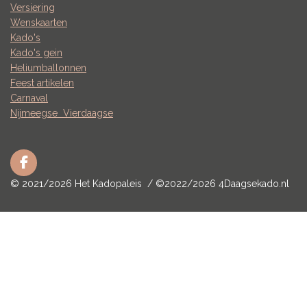
Versiering
Wenskaarten
Kado's
Kado's gein
Heliumballonnen
Feest artikelen
Carnaval
Nijmeegse
Vierdaagse
F
a
© 2021/2026 Het Kadopaleis / ©2022/2026 4Daagsekado.nl
c
e
b
o
o
k