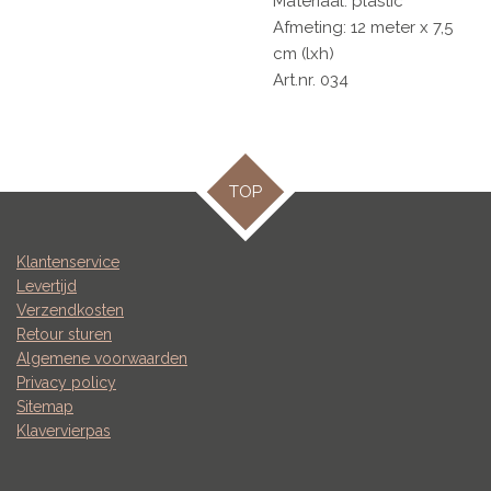
Materiaal: plastic
Afmeting: 12 meter x 7,5
cm (lxh)
Art.nr. 034
TOP
Klantenservice
Levertijd
Verzendkosten
Retour sturen
Algemene voorwaarden
Privacy policy
Sitemap
Klavervierpas