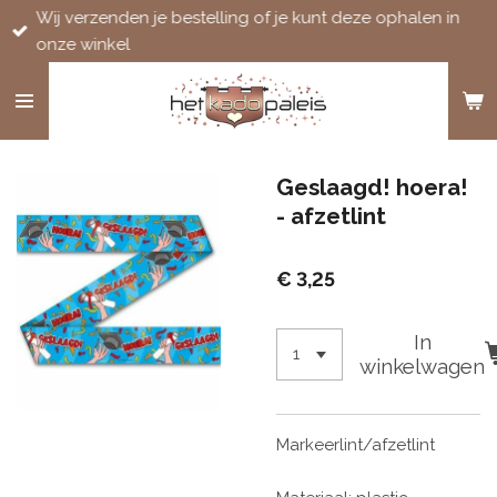
Wij verzenden je bestelling of je kunt deze ophalen in
Ga
onze winkel
direct
naar
de
hoofdinhoud
Geslaagd! hoera!
- afzetlint
€ 3,25
In
winkelwagen
Markeerlint/afzetlint