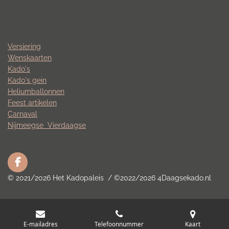
Versiering
Wenskaarten
Kado's
Kado's gein
Heliumballonnen
Feest artikelen
Carnaval
Nijmeegse
Vierdaagse
F
a
© 2021/2026 Het Kadopaleis / ©2022/2026 4Daagsekado.nl
c
e
b
o
o
E-mailadres
Telefoonnummer
Kaart