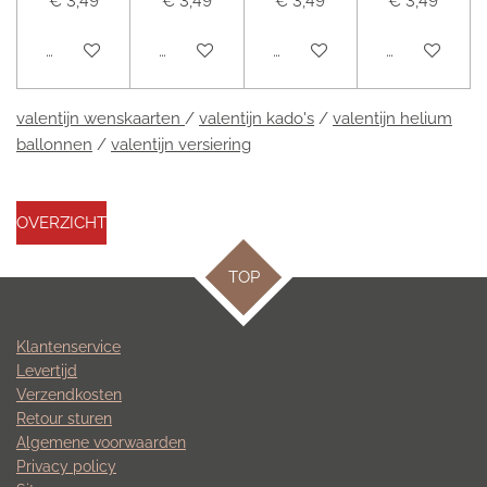
€ 3,49
€ 3,49
€ 3,49
€ 3,49
Houd mij op de hoogte
Houd mij op de hoogte
Houd mij op de hoogte
Houd mij op 
valentijn wenskaarten
/
valentijn kado's
/
valentijn helium
ballonnen
/
valentijn versiering
OVERZICHT
TOP
Klantenservice
Levertijd
Verzendkosten
Retour sturen
Algemene voorwaarden
Privacy policy