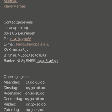
Sitemap
Klavervierpas
Contactgegevens:
Julianaplein 29
6641 CS Beuningen
Tel:
024-6773066
E-mail:
kado@kadopaleis.nl
KVK: 10044857
BTW nr. NL001520307B33
Banknr. NL83 SNSB
0924 8246 97
Openingstijden:
Maandag: 13.00-18.00
Dinsdag: 09.30-18.00
Woensdag: 09.30-18.00
Donderdag: 09.30-18.00
Vrijdag: 09.30-20.00
Zaterdag: 09.30-17.00