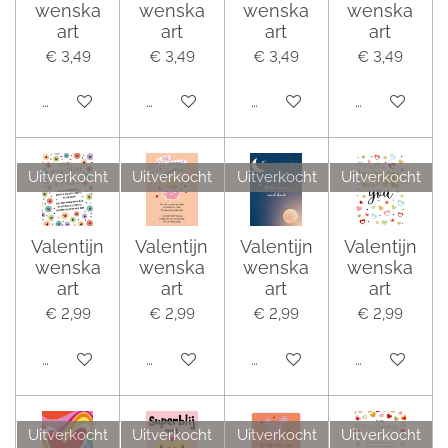
wenska
wenska
wenska
wenska
art
art
art
art
€ 3,49
€ 3,49
€ 3,49
€ 3,49
Houd mij op de hoogte
Houd mij op de hoogte
Houd mij op de hoogte
Houd mij op 
Uitverkocht
Uitverkocht
Uitverkocht
Uitverkocht
Valentijn
Valentijn
Valentijn
Valentijn
wenska
wenska
wenska
wenska
art
art
art
art
€ 2,99
€ 2,99
€ 2,99
€ 2,99
Houd mij op de hoogte
Houd mij op de hoogte
Houd mij op de hoogte
Houd mij op 
Uitverkocht
Uitverkocht
Uitverkocht
Uitverkocht